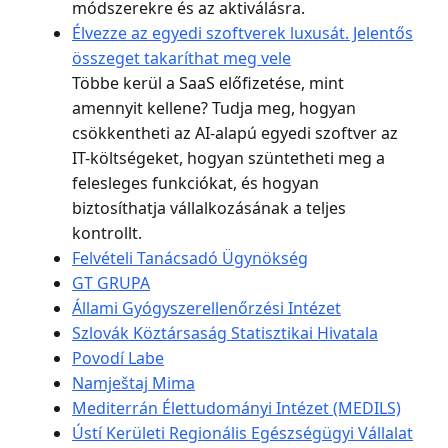
módszerekre és az aktiválásra.
Élvezze az egyedi szoftverek luxusát. Jelentős
összeget takaríthat meg vele
Többe kerül a SaaS előfizetése, mint
amennyit kellene? Tudja meg, hogyan
csökkentheti az AI-alapú egyedi szoftver az
IT-költségeket, hogyan szüntetheti meg a
felesleges funkciókat, és hogyan
biztosíthatja vállalkozásának a teljes
kontrollt.
Felvételi Tanácsadó Ügynökség
GT GRUPA
Állami Gyógyszerellenőrzési Intézet
Szlovák Köztársaság Statisztikai Hivatala
Povodí Labe
Namještaj Mima
Mediterrán Élettudományi Intézet (MEDILS)
Ústí Kerületi Regionális Egészségügyi Vállalat