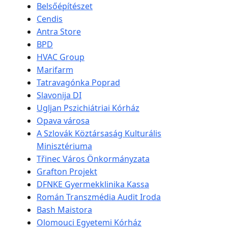
Belsőépítészet
Cendis
Antra Store
BPD
HVAC Group
Marifarm
Tatravagónka Poprad
Slavonija DI
Ugljan Pszichiátriai Kórház
Opava városa
A Szlovák Köztársaság Kulturális
Minisztériuma
Třinec Város Önkormányzata
Grafton Projekt
DFNKE Gyermekklinika Kassa
Román Transzmédia Audit Iroda
Bash Maistora
Olomouci Egyetemi Kórház