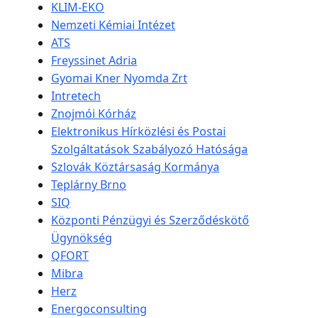
KLIM-EKO
Nemzeti Kémiai Intézet
ATS
Freyssinet Adria
Gyomai Kner Nyomda Zrt
Intretech
Znojmói Kórház
Elektronikus Hírközlési és Postai
Szolgáltatások Szabályozó Hatósága
Szlovák Köztársaság Kormánya
Teplárny Brno
SIQ
Központi Pénzügyi és Szerződéskötő
Ügynökség
QFORT
Mibra
Herz
Energoconsulting