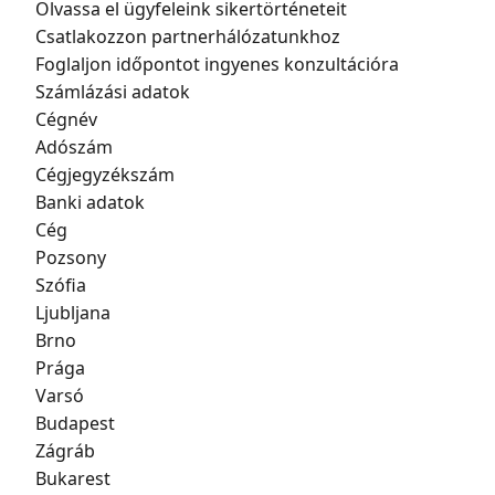
Olvassa el ügyfeleink sikertörténeteit
Csatlakozzon partnerhálózatunkhoz
Foglaljon időpontot ingyenes konzultációra
Számlázási adatok
Cégnév
Adószám
Cégjegyzékszám
Banki adatok
Cég
Pozsony
Szófia
Ljubljana
Brno
Prága
Varsó
Budapest
Zágráb
Bukarest