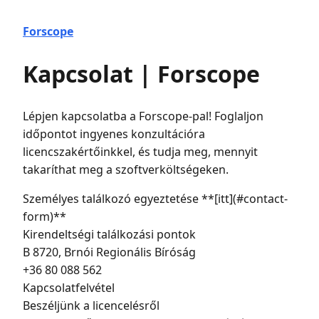
Forscope
Kapcsolat | Forscope
Lépjen kapcsolatba a Forscope-pal! Foglaljon
időpontot ingyenes konzultációra
licencszakértőinkkel, és tudja meg, mennyit
takaríthat meg a szoftverköltségeken.
Személyes találkozó egyeztetése **[itt](#contact-
form)**
Kirendeltségi találkozási pontok
B 8720, Brnói Regionális Bíróság
+36 80 088 562
Kapcsolatfelvétel
Beszéljünk a licencelésről