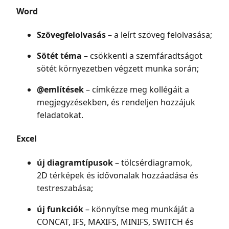
Word
Szövegfelolvasás
– a leírt szöveg felolvasása;
Sötét téma
– csökkenti a szemfáradtságot
sötét környezetben végzett munka során;
@említések
– címkézze meg kollégáit a
megjegyzésekben, és rendeljen hozzájuk
feladatokat.
Excel
új diagramtípusok
– tölcsérdiagramok,
2D térképek és idővonalak hozzáadása és
testreszabása;
új funkciók
– könnyítse meg munkáját a
CONCAT, IFS, MAXIFS, MINIFS, SWITCH és