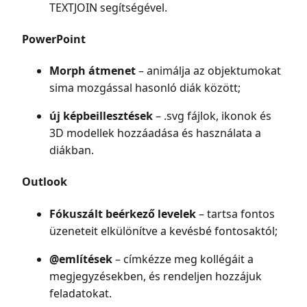
TEXTJOIN segítségével.
PowerPoint
Morph átmenet
– animálja az objektumokat
sima mozgással hasonló diák között;
új képbeillesztések
– .svg fájlok, ikonok és
3D modellek hozzáadása és használata a
diákban.
Outlook
Fókuszált beérkező levelek
– tartsa fontos
üzeneteit elkülönítve a kevésbé fontosaktól;
@említések
– címkézze meg kollégáit a
megjegyzésekben, és rendeljen hozzájuk
feladatokat.