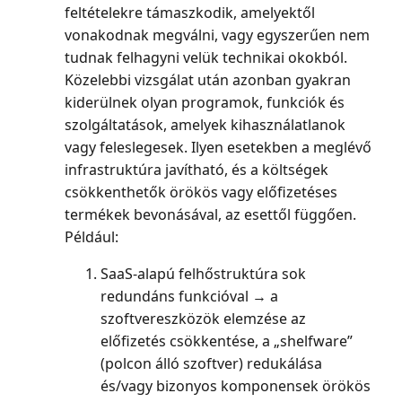
feltételekre támaszkodik, amelyektől
vonakodnak megválni, vagy egyszerűen nem
tudnak felhagyni velük technikai okokból.
Közelebbi vizsgálat után azonban gyakran
kiderülnek olyan programok, funkciók és
szolgáltatások, amelyek kihasználatlanok
vagy feleslegesek. Ilyen esetekben a meglévő
infrastruktúra javítható, és a költségek
csökkenthetők örökös vagy előfizetéses
termékek bevonásával, az esettől függően.
Például:
SaaS-alapú felhőstruktúra sok
redundáns funkcióval → a
szoftvereszközök elemzése az
előfizetés csökkentése, a „shelfware”
(polcon álló szoftver) redukálása
és/vagy bizonyos komponensek örökös